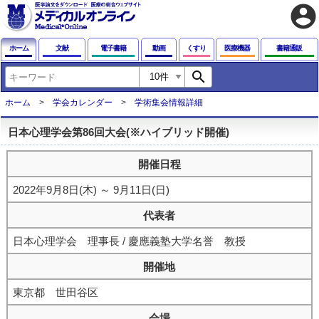
account_circle
ホーム
文献
電子書籍
動画
くすり
医療機器
書籍通販
search
ホーム
学会カレンダー
学術集会情報詳細
日本心理学会第86回大会(※ハイブリッド開催)
開催日程
2022年9月8日(木) ～ 9月11日(日)
代表者
日本心理学会 理事長 / 慶應義塾大学名誉 教授
開催地
東京都 世田谷区
会場