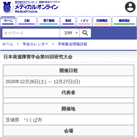
account_circle
ホーム
文献
電子書籍
動画
くすり
医療機器
書籍通販
search
ホーム
学会カレンダー
学術集会情報詳細
日本発達障害学会第55回研究大会
開催日程
2020年12月26日(土) ～ 12月27日(日)
代表者
開催地
茨城県 つくば市
会場