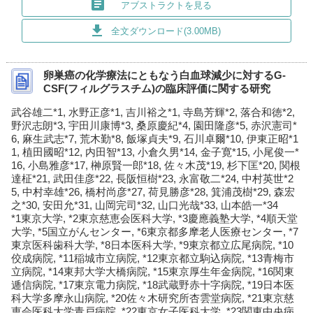
article
アブストラクトを見る
download
全文ダウンロード(3.00MB)
卵巣癌の化学療法にともなう白血球減少に対するG-
CSF(フィルグラスチム)の臨床評価に関する研究
武谷雄二*1, 水野正彦*1, 吉川裕之*1, 寺島芳輝*2, 落合和徳*2,
野沢志朗*3, 宇田川康博*3, 桑原慶紀*4, 園田隆彦*5, 赤沢憲司*
6, 麻生武志*7, 荒木勤*8, 飯塚貞夫*9, 石川卓爾*10, 伊東正昭*1
1, 植田國昭*12, 内田智*13, 小倉久男*14, 金子寛*15, 小尾俊一*
16, 小島雅彦*17, 榊原賢一郎*18, 佐々木茂*19, 杉下匡*20, 関根
達柾*21, 武田佳彦*22, 長阪恒樹*23, 永富敬二*24, 中村英世*2
5, 中村幸雄*26, 橋村尚彦*27, 荷見勝彦*28, 箕浦茂樹*29, 森宏
之*30, 安田允*31, 山岡完司*32, 山口光哉*33, 山本皓一*34
*1東京大学, *2東京慈恵会医科大学, *3慶應義塾大学, *4順天堂
大学, *5国立がんセンター, *6東京都多摩老人医療センター, *7
東京医科歯科大学, *8日本医科大学, *9東京都立広尾病院, *10
佼成病院, *11稲城市立病院, *12東京都立駒込病院, *13青梅市
立病院, *14東邦大学大橋病院, *15東京厚生年金病院, *16関東
逓信病院, *17東京電力病院, *18武蔵野赤十字病院, *19日本医
科大学多摩永山病院, *20佐々木研究所杏雲堂病院, *21東京慈
恵会医科大学青戸病院, *22東京女子医科大学, *23関東中央病