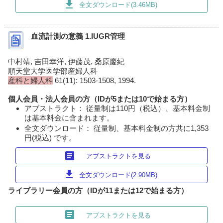
download
全文ダウンロード(3.46MB)
血流計測の意義 1.IUGR管理
中村靖, 吉田幸洋, 伊藤茂, 桑原慶紀
順天堂大学医学部産婦人科
産科と婦人科
61(11): 1503-1508, 1994.
個人会員・法人会員の方（IDが5または10で始まる方）
アブストラクト： 従量制は110円（税込）、基本料金制
は基本料金に含まれます。
全文ダウンロード： 従量制、基本料金制の方共に1,353
円(税込) です。
article
アブストラクトを見る
download
全文ダウンロード(2.90MB)
ライブラリー会員の方（IDが11または12で始まる方）
article
アブストラクトを見る