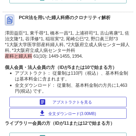
PCR法を用いた婦人科癌のクロナリティ解析
澤田益臣*1, 東千尋*1, 橋本一昌*1, 上浦祥司*1, 古山将康*1, 佐
治文隆*1, 谷澤修*1, 稲垣実*2, 尾崎公巳*2, 野口眞三郎*3
*1大阪大学医学部産科婦人科, *2大阪府立成人病センター婦人
科, *3大阪府立成人病センター外科
産科と婦人科
61(10): 1449-1455, 1994.
個人会員・法人会員の方（IDが5または10で始まる方）
アブストラクト： 従量制は110円（税込）、基本料金制
は基本料金に含まれます。
全文ダウンロード： 従量制、基本料金制の方共に1,463
円(税込) です。
article
アブストラクトを見る
download
全文ダウンロード(3.00MB)
ライブラリー会員の方（IDが11または12で始まる方）