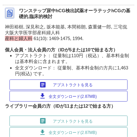
ワンステップ尿中hCG検出試薬オーラテックhCGの基
礎的,臨床的検討
神田裕樹, 深見和之, 坂本能基, 本間裕朗, 森重健一郎, 三宅侃
大阪大学医学部産科婦人科
産科と婦人科
61(10): 1469-1475, 1994.
個人会員・法人会員の方（IDが5または10で始まる方）
アブストラクト： 従量制は110円（税込）、基本料金制
は基本料金に含まれます。
全文ダウンロード： 従量制、基本料金制の方共に1,463
円(税込) です。
article
アブストラクトを見る
download
全文ダウンロード(2.87MB)
ライブラリー会員の方（IDが11または12で始まる方）
article
アブストラクトを見る
download
全文ダウンロード(2.87MB)