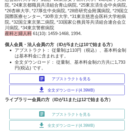
院, *24東京都職員共済組合青山病院, *25東京済生会中央病院,
*26杏林大学, *27厚生中央病院, *28癌研究会附属病院, *29国立
国際医療センター, *30帝京大学, *31東京慈恵会医科大学柏病
院, *32国立東京第二病院, *33国家公務員等共済組合連合会立
川病院, *34東京警察病院
産科と婦人科
61(10): 1459-1468, 1994.
個人会員・法人会員の方（IDが5または10で始まる方）
アブストラクト： 従量制は110円（税込）、基本料金制
は基本料金に含まれます。
全文ダウンロード： 従量制、基本料金制の方共に1,793
円(税込) です。
article
アブストラクトを見る
download
全文ダウンロード(4.39MB)
ライブラリー会員の方（IDが11または12で始まる方）
article
アブストラクトを見る
download
全文ダウンロード(4.39MB)