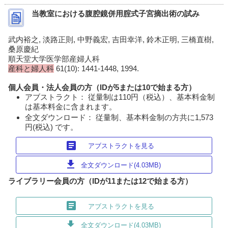
当教室における腹腔鏡併用腟式子宮摘出術の試み
武内裕之, 淡路正則, 中野義宏, 吉田幸洋, 鈴木正明, 三橋直樹,
桑原慶紀
順天堂大学医学部産婦人科
産科と婦人科
61(10): 1441-1448, 1994.
個人会員・法人会員の方（IDが5または10で始まる方）
アブストラクト： 従量制は110円（税込）、基本料金制
は基本料金に含まれます。
全文ダウンロード： 従量制、基本料金制の方共に1,573
円(税込) です。
article
アブストラクトを見る
download
全文ダウンロード(4.03MB)
ライブラリー会員の方（IDが11または12で始まる方）
article
アブストラクトを見る
download
全文ダウンロード(4.03MB)