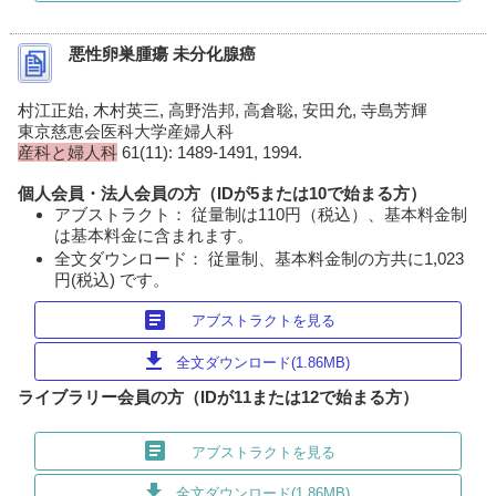
悪性卵巣腫瘍 未分化腺癌
村江正始, 木村英三, 高野浩邦, 高倉聡, 安田允, 寺島芳輝
東京慈恵会医科大学産婦人科
産科と婦人科
61(11): 1489-1491, 1994.
個人会員・法人会員の方（IDが5または10で始まる方）
アブストラクト： 従量制は110円（税込）、基本料金制
は基本料金に含まれます。
全文ダウンロード： 従量制、基本料金制の方共に1,023
円(税込) です。
article
アブストラクトを見る
download
全文ダウンロード(1.86MB)
ライブラリー会員の方（IDが11または12で始まる方）
article
アブストラクトを見る
download
全文ダウンロード(1.86MB)