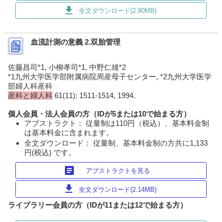
download
全文ダウンロード(2.90MB)
血流計測の意義 2.双胎管理
佐藤昌司*1, 小柳孝司*1, 中野仁雄*2
*1九州大学医学部附属病院周産母子センター, *2九州大学医学
部婦人科産科
産科と婦人科
61(11): 1511-1514, 1994.
個人会員・法人会員の方（IDが5または10で始まる方）
アブストラクト： 従量制は110円（税込）、基本料金制
は基本料金に含まれます。
全文ダウンロード： 従量制、基本料金制の方共に1,133
円(税込) です。
article
アブストラクトを見る
download
全文ダウンロード(2.14MB)
ライブラリー会員の方（IDが11または12で始まる方）