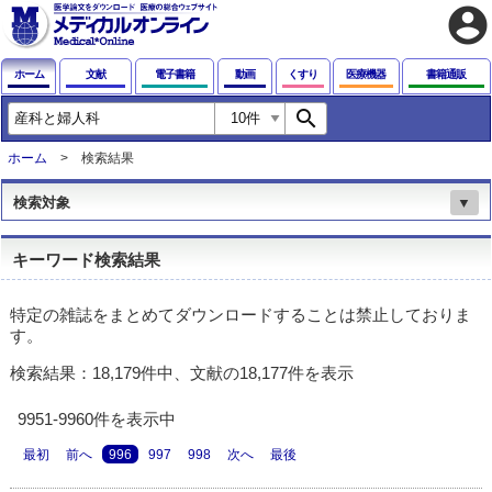
account_circle
ホーム
文献
電子書籍
動画
くすり
医療機器
書籍通販
search
ホーム
検索結果
検索対象
▼
キーワード検索結果
特定の雑誌をまとめてダウンロードすることは禁止しておりま
す。
検索結果：18,179件中、文献の18,177件を表示
9951-9960件を表示中
最初
前へ
996
997
998
次へ
最後