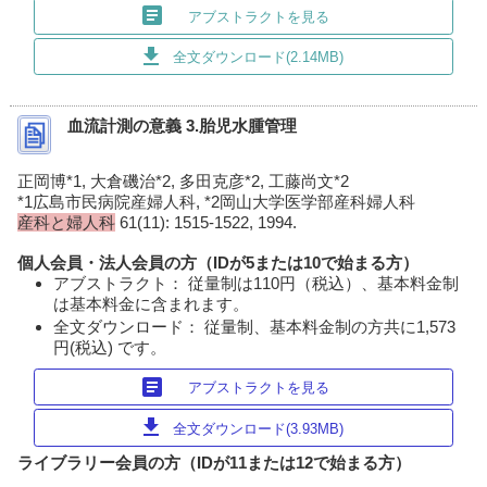
article
アブストラクトを見る
download
全文ダウンロード(2.14MB)
血流計測の意義 3.胎児水腫管理
正岡博*1, 大倉磯治*2, 多田克彦*2, 工藤尚文*2
*1広島市民病院産婦人科, *2岡山大学医学部産科婦人科
産科と婦人科
61(11): 1515-1522, 1994.
個人会員・法人会員の方（IDが5または10で始まる方）
アブストラクト： 従量制は110円（税込）、基本料金制
は基本料金に含まれます。
全文ダウンロード： 従量制、基本料金制の方共に1,573
円(税込) です。
article
アブストラクトを見る
download
全文ダウンロード(3.93MB)
ライブラリー会員の方（IDが11または12で始まる方）