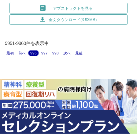
article
アブストラクトを見る
download
全文ダウンロード(3.93MB)
9951-9960件を表示中
最初
前へ
996
997
998
次へ
最後