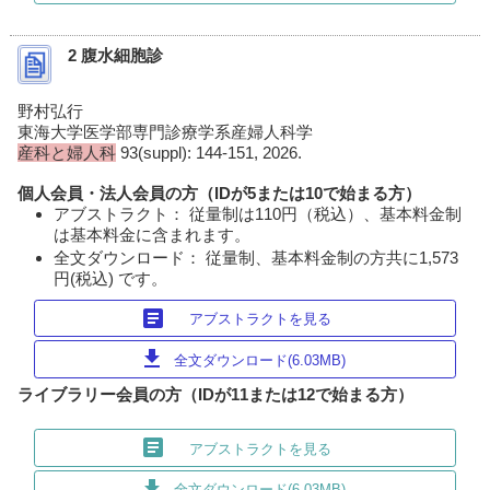
2 腹水細胞診
野村弘行
東海大学医学部専門診療学系産婦人科学
産科と婦人科
93(suppl): 144-151, 2026.
個人会員・法人会員の方（IDが5または10で始まる方）
アブストラクト： 従量制は110円（税込）、基本料金制
は基本料金に含まれます。
全文ダウンロード： 従量制、基本料金制の方共に1,573
円(税込) です。
article
アブストラクトを見る
download
全文ダウンロード(6.03MB)
ライブラリー会員の方（IDが11または12で始まる方）
article
アブストラクトを見る
download
全文ダウンロード(6.03MB)