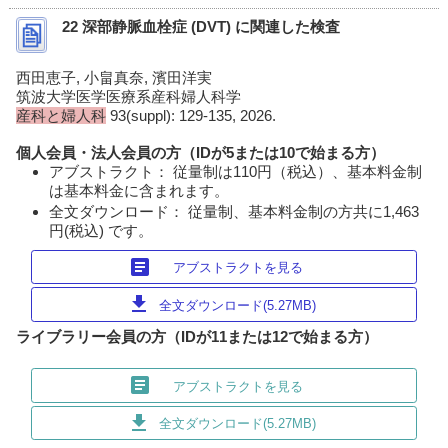
22 深部静脈血栓症 (DVT) に関連した検査
西田恵子, 小畠真奈, 濱田洋実
筑波大学医学医療系産科婦人科学
産科と婦人科
93(suppl): 129-135, 2026.
個人会員・法人会員の方（IDが5または10で始まる方）
アブストラクト： 従量制は110円（税込）、基本料金制
は基本料金に含まれます。
全文ダウンロード： 従量制、基本料金制の方共に1,463
円(税込) です。
article
アブストラクトを見る
download
全文ダウンロード(5.27MB)
ライブラリー会員の方（IDが11または12で始まる方）
article
アブストラクトを見る
download
全文ダウンロード(5.27MB)