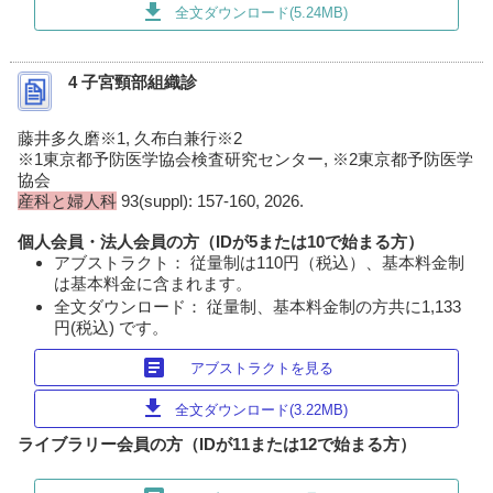
download
全文ダウンロード(5.24MB)
4 子宮頸部組織診
藤井多久磨※1, 久布白兼行※2
※1東京都予防医学協会検査研究センター, ※2東京都予防医学
協会
産科と婦人科
93(suppl): 157-160, 2026.
個人会員・法人会員の方（IDが5または10で始まる方）
アブストラクト： 従量制は110円（税込）、基本料金制
は基本料金に含まれます。
全文ダウンロード： 従量制、基本料金制の方共に1,133
円(税込) です。
article
アブストラクトを見る
download
全文ダウンロード(3.22MB)
ライブラリー会員の方（IDが11または12で始まる方）