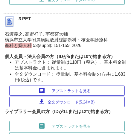
3 PET
石渡義之, 高野祥子, 宇都宮大輔
横浜市立大学附属病院放射線診断科・核医学診療科
産科と婦人科
93(suppl): 151-159, 2026.
個人会員・法人会員の方（IDが5または10で始まる方）
アブストラクト： 従量制は110円（税込）、基本料金制
は基本料金に含まれます。
全文ダウンロード： 従量制、基本料金制の方共に1,683
円(税込) です。
article
アブストラクトを見る
download
全文ダウンロード(5.24MB)
ライブラリー会員の方（IDが11または12で始まる方）
article
アブストラクトを見る