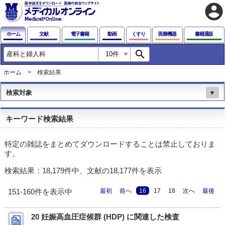
account_circle
ホーム
文献
電子書籍
動画
くすり
医療機器
書籍通販
search
ホーム
検索結果
検索対象
▼
キーワード検索結果
特定の雑誌をまとめてダウンロードすることは禁止しておりま
す。
検索結果：18,179件中、文献の18,177件を表示
最初
前へ
16
17
18
次へ
最後
151-160件を表示中
20 妊娠高血圧症候群 (HDP) に関連した検査