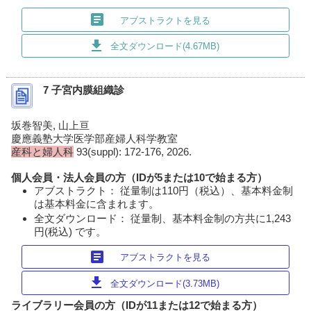
article
アブストラクトを見る
download
全文ダウンロード(4.67MB)
7 子宮内膜組織診
坂巻智美, 山上亘
慶應義塾大学医学部産婦人科学教室
産科と婦人科
93(suppl): 172-176, 2026.
個人会員・法人会員の方（IDが5または10で始まる方）
アブストラクト： 従量制は110円（税込）、基本料金制
は基本料金に含まれます。
全文ダウンロード： 従量制、基本料金制の方共に1,243
円(税込) です。
article
アブストラクトを見る
download
全文ダウンロード(3.73MB)
ライブラリー会員の方（IDが11または12で始まる方）