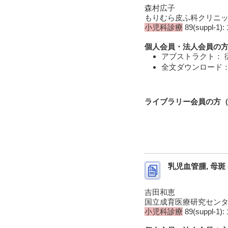
森村広子
もりむら皮ふ科クリニ
小児科診療
89(suppl-1): 
個人会員・法人会員の方
アブストラクト： 
全文ダウンロード： 
ライブラリー会員の方（I
乳児血管腫, 母斑
吉田和恵
国立成育医療研究セン
小児科診療
89(suppl-1): 