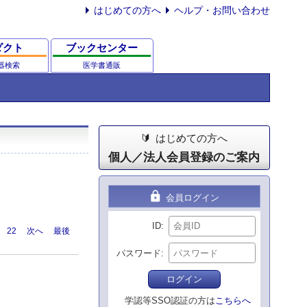
はじめての方へ
ヘルプ・お問い合わせ
ダクト
ブックセンター
器検索
医学書通販
はじめての方へ
個人／法人会員登録のご案内
lock
会員ログイン
ID
22
次へ
最後
パスワード
ログイン
学認等SSO認証の方は
こちらへ