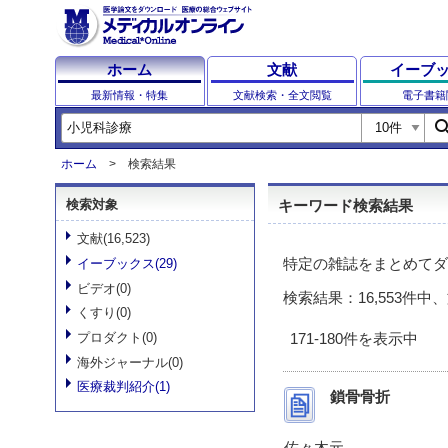
ホーム
文献
イーブ
最新情報・特集
文献検索・全文閲覧
電子書籍
sear
ホーム
検索結果
検索対象
キーワード検索結果
文献(16,523)
特定の雑誌をまとめてダ
イーブックス(29)
ビデオ(0)
検索結果：16,553件中、
くすり(0)
プロダクト(0)
171-180件を表示中
海外ジャーナル(0)
医療裁判紹介(1)
鎖骨骨折
佐々木元