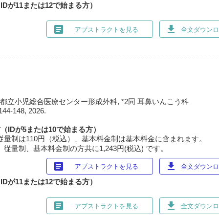
Dが11または12で始まる方）
article
download
アブストラクトを見る
全文ダウンロー
都立小児総合医療センター形成外科, *2同 耳鼻いんこう科
144-148, 2026.
（IDが5または10で始まる方）
従量制は110円（税込）、基本料金制は基本料金に含まれます。
従量制、基本料金制の方共に1,243円(税込) です。
article
download
アブストラクトを見る
全文ダウンロー
Dが11または12で始まる方）
article
download
アブストラクトを見る
全文ダウンロー