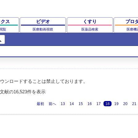
ックス
ビデオ
くすり
プロ
閲覧
医療動画視聴
医薬品検索
医療機
ch
ウンロードすることは禁止しております。
文献の16,523件を表示
最初
前へ
13
14
15
16
17
18
19
20
21