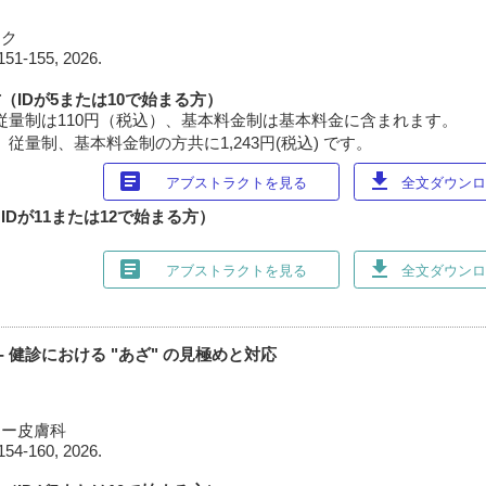
ック
151-155, 2026.
（IDが5または10で始まる方）
従量制は110円（税込）、基本料金制は基本料金に含まれます。
従量制、基本料金制の方共に1,243円(税込) です。
article
download
アブストラクトを見る
全文ダウンロー
Dが11または12で始まる方）
article
download
アブストラクトを見る
全文ダウンロー
 - 健診における "あざ" の見極めと対応
ター皮膚科
154-160, 2026.