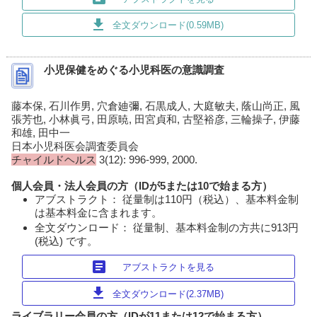
download
全文ダウンロード(0.59MB)
小児保健をめぐる小児科医の意識調査
藤本保, 石川作男, 穴倉廸彌, 石黒成人, 大庭敏夫, 蔭山尚正, 風
張芳也, 小林眞弓, 田原暁, 田宮貞和, 古堅裕彦, 三輪操子, 伊藤
和雄, 田中一
日本小児科医会調査委員会
チャイルドヘルス
3(12): 996-999, 2000.
個人会員・法人会員の方（IDが5または10で始まる方）
アブストラクト： 従量制は110円（税込）、基本料金制
は基本料金に含まれます。
全文ダウンロード： 従量制、基本料金制の方共に913円
(税込) です。
article
アブストラクトを見る
download
全文ダウンロード(2.37MB)
ライブラリー会員の方（IDが11または12で始まる方）