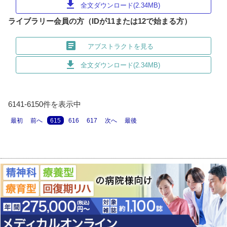
download
全文ダウンロード(2.34MB)
ライブラリー会員の方（IDが11または12で始まる方）
article
アブストラクトを見る
download
全文ダウンロード(2.34MB)
6141-6150件を表示中
最初
前へ
615
616
617
次へ
最後