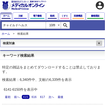
account_circle
ホーム
文献
電子書籍
動画
くすり
医療機器
書籍通販
search
ホーム
検索結果
検索対象
▼
キーワード検索結果
特定の雑誌をまとめてダウンロードすることは禁止しておりま
す。
検索結果：6,340件中、文献の6,339件を表示
6141-6150件を表示中
最初
前へ
615
616
617
次へ
最後