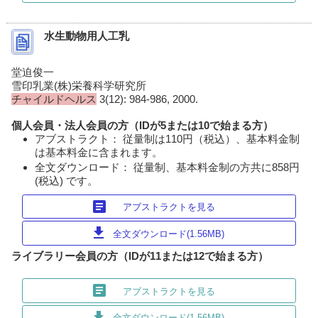
水生動物用人工乳
堂迫俊一
雪印乳業(株)栄養科学研究所
チャイルドヘルス
3(12): 984-986, 2000.
個人会員・法人会員の方（IDが5または10で始まる方）
アブストラクト： 従量制は110円（税込）、基本料金制
は基本料金に含まれます。
全文ダウンロード： 従量制、基本料金制の方共に858円
(税込) です。
article
アブストラクトを見る
download
全文ダウンロード(1.56MB)
ライブラリー会員の方（IDが11または12で始まる方）
article
アブストラクトを見る
download
全文ダウンロード(1.56MB)