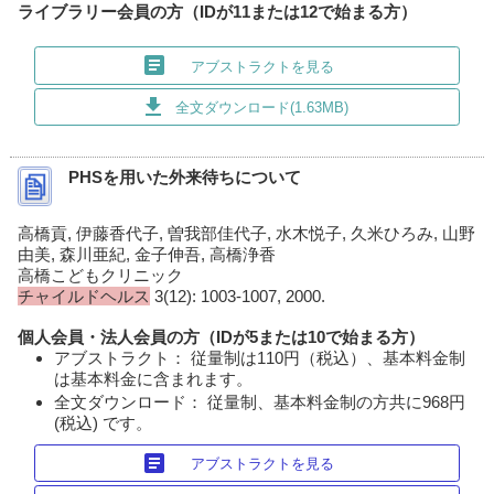
ライブラリー会員の方（IDが11または12で始まる方）
article
アブストラクトを見る
download
全文ダウンロード(1.63MB)
PHSを用いた外来待ちについて
高橋貢, 伊藤香代子, 曽我部佳代子, 水木悦子, 久米ひろみ, 山野
由美, 森川亜紀, 金子伸吾, 高橋浄香
高橋こどもクリニック
チャイルドヘルス
3(12): 1003-1007, 2000.
個人会員・法人会員の方（IDが5または10で始まる方）
アブストラクト： 従量制は110円（税込）、基本料金制
は基本料金に含まれます。
全文ダウンロード： 従量制、基本料金制の方共に968円
(税込) です。
article
アブストラクトを見る