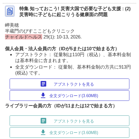
特集 知っておこう! 災害大国で必要な子ども支援 : (2)
災害時に子どもに起こりうる健康面の問題
岬美穂
半蔵門のびすここどもクリニック
チャイルドヘルス
29(1): 10-13, 2026.
個人会員・法人会員の方（IDが5または10で始まる方）
アブストラクト： 従量制は110円（税込）、基本料金制
は基本料金に含まれます。
全文ダウンロード： 従量制、基本料金制の方共に913円
(税込) です。
article
アブストラクトを見る
download
全文ダウンロード(3.60MB)
ライブラリー会員の方（IDが11または12で始まる方）
article
アブストラクトを見る
download
全文ダウンロード(3.60MB)