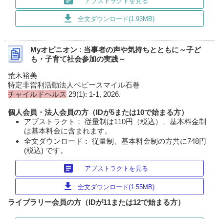
article
アブストラクトを見る
download
全文ダウンロード(1.93MB)
Myオピニオン : 当事者の声や気持ちとともに～子ど
も・子育て社会参加の実践～
荒木裕美
特定非営利活動法人ベビースマイル石巻
チャイルドヘルス
29(1): 1-1, 2026.
個人会員・法人会員の方（IDが5または10で始まる方）
アブストラクト： 従量制は110円（税込）、基本料金制
は基本料金に含まれます。
全文ダウンロード： 従量制、基本料金制の方共に748円
(税込) です。
article
アブストラクトを見る
download
全文ダウンロード(1.55MB)
ライブラリー会員の方（IDが11または12で始まる方）