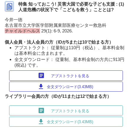
特集 知っておこう! 災害大国で必要な子ども支援 : (1)
人道危機の状況下で「こどもを救う」こととは?
今井一徳
名古屋市立大学医学部附属東部医療センター救急科
チャイルドヘルス
29(1): 6-9, 2026.
個人会員・法人会員の方（IDが5または10で始まる方）
アブストラクト： 従量制は110円（税込）、基本料金制
は基本料金に含まれます。
全文ダウンロード： 従量制、基本料金制の方共に913円
(税込) です。
article
アブストラクトを見る
download
全文ダウンロード(3.43MB)
ライブラリー会員の方（IDが11または12で始まる方）
article
アブストラクトを見る
download
全文ダウンロード(3.43MB)