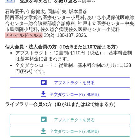
医療を考える!」を振り返る～前半～
石崎優子, 伊藤健太, 岡藤郁夫, 坂本昌彦
関西医科大学総合医療センター小児科, あいち小児保健医療総
合センター総合診療部総合診療科, 神戸市立医療センター中央
市民病院小児科, 佐久総合病院佐久医療センター小児科
チャイルドヘルス
29(2): 130-137, 2026.
個人会員・法人会員の方（IDが5または10で始まる方）
アブストラクト： 従量制は110円（税込）、基本料金制
は基本料金に含まれます。
全文ダウンロード： 従量制、基本料金制の方共に1,133
円(税込) です。
article
アブストラクトを見る
download
全文ダウンロード(7.40MB)
ライブラリー会員の方（IDが11または12で始まる方）
article
アブストラクトを見る
download
全文ダウンロード(7.40MB)