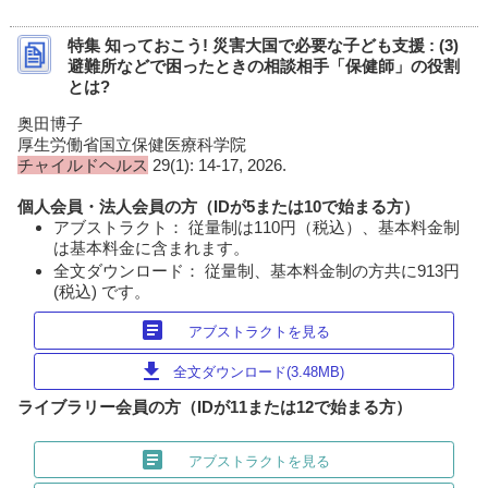
特集 知っておこう! 災害大国で必要な子ども支援 : (3)
避難所などで困ったときの相談相手「保健師」の役割
とは?
奥田博子
厚生労働省国立保健医療科学院
チャイルドヘルス
29(1): 14-17, 2026.
個人会員・法人会員の方（IDが5または10で始まる方）
アブストラクト： 従量制は110円（税込）、基本料金制
は基本料金に含まれます。
全文ダウンロード： 従量制、基本料金制の方共に913円
(税込) です。
article
アブストラクトを見る
download
全文ダウンロード(3.48MB)
ライブラリー会員の方（IDが11または12で始まる方）
article
アブストラクトを見る