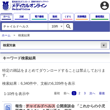
account_circle
ホーム
文献
電子書籍
動画
くすり
医療機器
書籍通販
search
ホーム
検索結果
検索対象
▼
キーワード検索結果
特定の雑誌をまとめてダウンロードすることは禁止しておりま
す。
検索結果：6,340件中、文献の6,339件を表示
最初
前へ
1
2
3
次へ
最後
1-10件を表示中
報告 :
チャイルドヘルス
公開座談会 「これからの小児