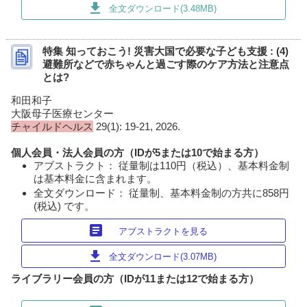
download
全文ダウンロード(3.48MB)
特集 知っておこう! 災害大国で必要な子ども支援 : (4)
避難所などで赤ちゃんと過ごす際のケア方法と注意点
とは?
和田和子
大阪母子医療センター
チャイルドヘルス
29(1): 19-21, 2026.
個人会員・法人会員の方（IDが5または10で始まる方）
アブストラクト： 従量制は110円（税込）、基本料金制
は基本料金に含まれます。
全文ダウンロード： 従量制、基本料金制の方共に858円
(税込) です。
article
アブストラクトを見る
download
全文ダウンロード(3.07MB)
ライブラリー会員の方（IDが11または12で始まる方）