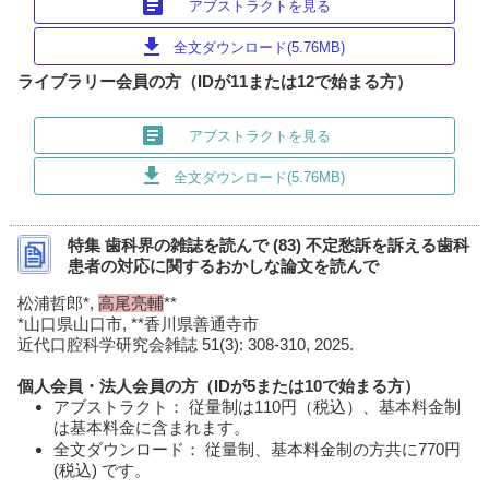
article
アブストラクトを見る
download
全文ダウンロード(5.76MB)
ライブラリー会員の方（IDが11または12で始まる方）
article
アブストラクトを見る
download
全文ダウンロード(5.76MB)
特集 歯科界の雑誌を読んで (83) 不定愁訴を訴える歯科
患者の対応に関するおかしな論文を読んで
松浦哲郎*,
高尾亮輔
**
*山口県山口市, **香川県善通寺市
近代口腔科学研究会雑誌 51(3): 308-310, 2025.
個人会員・法人会員の方（IDが5または10で始まる方）
アブストラクト： 従量制は110円（税込）、基本料金制
は基本料金に含まれます。
全文ダウンロード： 従量制、基本料金制の方共に770円
(税込) です。