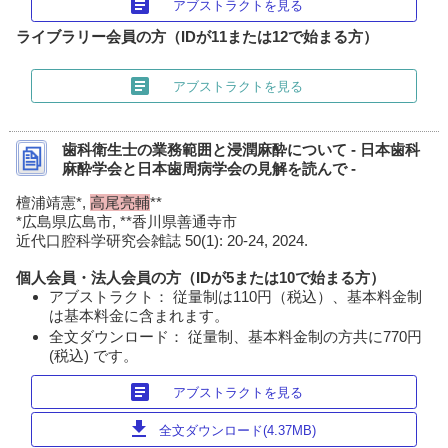
article
アブストラクトを見る
ライブラリー会員の方（IDが11または12で始まる方）
article
アブストラクトを見る
歯科衛生士の業務範囲と浸潤麻酔について - 日本歯科
麻酔学会と日本歯周病学会の見解を読んで -
檀浦靖憲*,
高尾亮輔
**
*広島県広島市, **香川県善通寺市
近代口腔科学研究会雑誌 50(1): 20-24, 2024.
個人会員・法人会員の方（IDが5または10で始まる方）
アブストラクト： 従量制は110円（税込）、基本料金制
は基本料金に含まれます。
全文ダウンロード： 従量制、基本料金制の方共に770円
(税込) です。
article
アブストラクトを見る
download
全文ダウンロード(4.37MB)