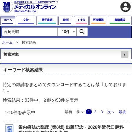
account_circle
ホーム
文献
電子書籍
動画
くすり
医療機器
書籍通販
search
ホーム
検索結果
検索対象
▼
キーワード検索結果
特定の雑誌をまとめてダウンロードすることは禁止しておりま
す。
検索結果：93件中、文献の93件を表示
最初
前へ
1
2
3
次へ
最後
1-10件を表示中
歯内療法の臨床 (第8版) 出版記念・2026年近代口腔科