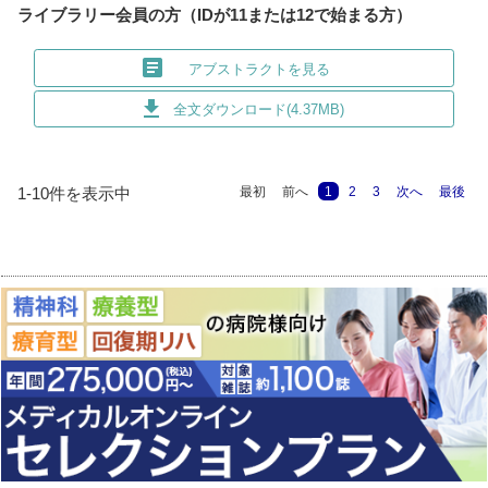
ライブラリー会員の方（IDが11または12で始まる方）
article
アブストラクトを見る
download
全文ダウンロード(4.37MB)
最初
前へ
1
2
3
次へ
最後
1-10件を表示中