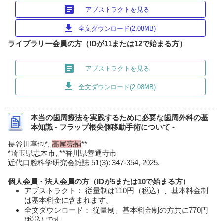
article
アブストラクトを見る
download
全文ダウンロード(2.08MB)
ライブラリー会員の方（IDが11または12で始まる方）
article
アブストラクトを見る
download
全文ダウンロード(2.08MB)
本当の歯周療法を実践するために必要な歯周外科の基
本知識 - フラップ根尖側移動手術について -
長谷川享也*,
高尾亮輔
**
*埼玉県志木市, **香川県善通寺市
近代口腔科学研究会雑誌 51(3): 347-354, 2025.
個人会員・法人会員の方（IDが5または10で始まる方）
アブストラクト： 従量制は110円（税込）、基本料金制
は基本料金に含まれます。
全文ダウンロード： 従量制、基本料金制の方共に770円
(税込) です。