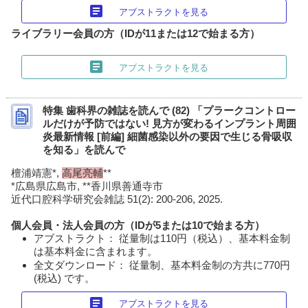
article
アブストラクトを見る
ライブラリー会員の方（IDが11または12で始まる方）
article
アブストラクトを見る
特集 歯科界の雑誌を読んで (82) 「プラークコントロー
ルだけが予防ではない! 見方が変わるインプラント周囲
炎最新情報 [前編] 細菌感染以外の要因で生じる骨吸収
を知る」を読んで
檀浦靖憲*,
高尾亮輔
**
*広島県広島市, **香川県善通寺市
近代口腔科学研究会雑誌 51(2): 200-206, 2025.
個人会員・法人会員の方（IDが5または10で始まる方）
アブストラクト： 従量制は110円（税込）、基本料金制
は基本料金に含まれます。
全文ダウンロード： 従量制、基本料金制の方共に770円
(税込) です。
article
アブストラクトを見る