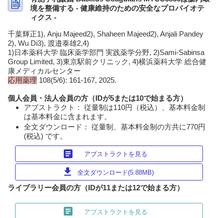
境を整備する - 健康維持のための安全なプロバイオテ
ィクス -
千葉輝正1), Anju Majeed2), Shaheen Majeed2), Anjali Pandey
2), Wu Di3), 渡邉泰雄2,4)
1)日本薬科大学 臨床薬学部門 実践薬学分野, 2)Sami-Sabinsa
Group Limited, 3)東京駅前クリニック, 4)横浜薬科大学 総合健
康メディカルセンター
応用薬理
108(5/6): 161-167, 2025.
個人会員・法人会員の方（IDが5または10で始まる方）
アブストラクト： 従量制は110円（税込）、基本料金制
は基本料金に含まれます。
全文ダウンロード： 従量制、基本料金制の方共に770円
(税込) です。
article
アブストラクトを見る
download
全文ダウンロード(5.88MB)
ライブラリー会員の方（IDが11または12で始まる方）
article
アブストラクトを見る