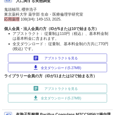
入に関する実態調査
鬼頭柚羽, 櫻井浩子
東京薬科大学 薬学部 生命・医療倫理学研究室
応用薬理
108(3/4): 149-153, 2025.
個人会員・法人会員の方（IDが5または10で始まる方）
アブストラクト： 従量制は110円（税込）、基本料金制
は基本料金に含まれます。
全文ダウンロード： 従量制、基本料金制の方共に770円
(税込) です。
article
アブストラクトを見る
download
全文ダウンロード(5.27MB)
ライブラリー会員の方（IDが11または12で始まる方）
article
アブストラクトを見る
download
全文ダウンロード(5.27MB)
有胞子乳酸菌 Bacillus Coagulans MTCC5856は腸内環