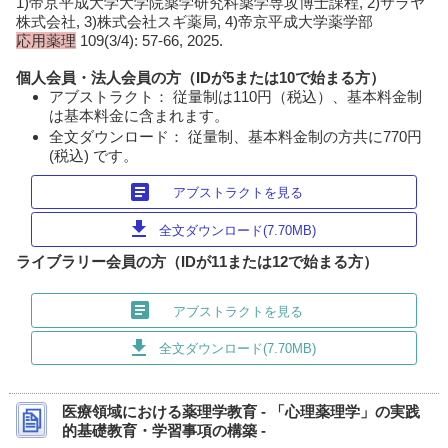
1)帝京平成大学大学院薬学研究科薬学専攻博士課程, 2)サラヤ
株式会社, 3)株式会社スギ薬局, 4)帝京平成大学薬学部
応用薬理
109(3/4): 57-66, 2025.
個人会員・法人会員の方（IDが5または10で始まる方）
アブストラクト： 従量制は110円（税込）、基本料金制
は基本料金に含まれます。
全文ダウンロード： 従量制、基本料金制の方共に770円
(税込) です。
article
アブストラクトを見る
download
全文ダウンロード(7.70MB)
ライブラリー会員の方（IDが11または12で始まる方）
article
アブストラクトを見る
download
全文ダウンロード(7.70MB)
医療領域における薬理学教育 - 「心理薬理学」の実践
的基礎教育・学習事項の構築 -