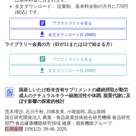
全文ダウンロード： 従量制、基本料金制の方共に770円
(税込) です。
article
アブストラクトを見る
download
全文ダウンロード(5.18MB)
ライブラリー会員の方（IDが11または12で始まる方）
article
アブストラクトを見る
download
全文ダウンロード(5.18MB)
国産しいたけ粉末含有サプリメントの継続摂取が勤労
成人のナチュラルキラー細胞活性や体調, 脂質代謝に及
ぼす影響の探索的検討
荒木理沙, 石川千秋, 川崎友美, 小堀俊郎, 高山喜晴
国立研究開発法人 農業・食品産業技術総合研究機構 食品研究
部門 食品健康機能研究領域 健康・感覚機能グループ
応用薬理
109(1/2): 39-46, 2025.