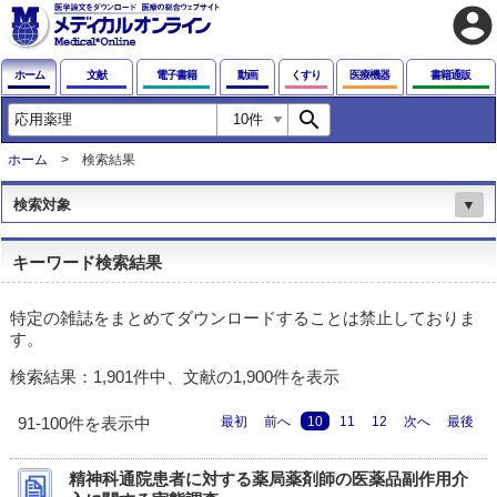
account_circle
ホーム
文献
電子書籍
動画
くすり
医療機器
書籍通販
search
ホーム
検索結果
検索対象
▼
キーワード検索結果
特定の雑誌をまとめてダウンロードすることは禁止しておりま
す。
検索結果：1,901件中、文献の1,900件を表示
最初
前へ
10
11
12
次へ
最後
91-100件を表示中
精神科通院患者に対する薬局薬剤師の医薬品副作用介