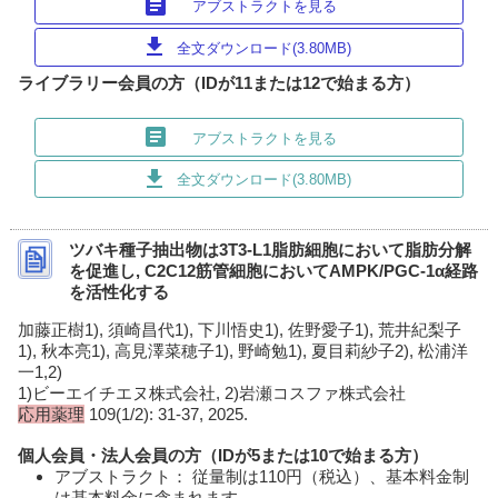
article
アブストラクトを見る
download
全文ダウンロード(3.80MB)
ライブラリー会員の方（IDが11または12で始まる方）
article
アブストラクトを見る
download
全文ダウンロード(3.80MB)
ツバキ種子抽出物は3T3-L1脂肪細胞において脂肪分解
を促進し, C2C12筋管細胞においてAMPK/PGC-1α経路
を活性化する
加藤正樹1), 須崎昌代1), 下川悟史1), 佐野愛子1), 荒井紀梨子
1), 秋本亮1), 高見澤菜穂子1), 野崎勉1), 夏目莉紗子2), 松浦洋
一1,2)
1)ビーエイチエヌ株式会社, 2)岩瀬コスファ株式会社
応用薬理
109(1/2): 31-37, 2025.
個人会員・法人会員の方（IDが5または10で始まる方）
アブストラクト： 従量制は110円（税込）、基本料金制
は基本料金に含まれます。