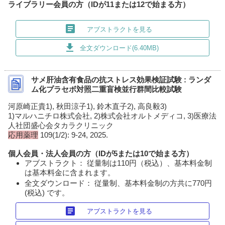
ライブラリー会員の方（IDが11または12で始まる方）
article
アブストラクトを見る
download
全文ダウンロード(6.40MB)
サメ肝油含有食品の抗ストレス効果検証試験 : ランダ
ム化プラセボ対照二重盲検並行群間比較試験
河原崎正貴1), 秋田涼子1), 鈴木直子2), 高良毅3)
1)マルハニチロ株式会社, 2)株式会社オルトメディコ, 3)医療法
人社団盛心会タカラクリニック
応用薬理
109(1/2): 9-24, 2025.
個人会員・法人会員の方（IDが5または10で始まる方）
アブストラクト： 従量制は110円（税込）、基本料金制
は基本料金に含まれます。
全文ダウンロード： 従量制、基本料金制の方共に770円
(税込) です。
article
アブストラクトを見る