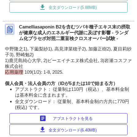
download
全文ダウンロード(5.88MB)
Camelliasaponin B2を含むツバキ種子エキス末の摂取
が健康な成人のエネルギー代謝に及ぼす影響 - ランダ
ム化プラセボ対照二重盲検クロスオーバー試験 -
中野隆之1), 下薗梨紗1), 高見津菜穂子2), 加藤正樹2), 夏目莉紗
子3), 野崎勉2)
1)鹿児島純心大学, 2)ビーエイチエヌ株式会社, 3)岩瀬コスファ
株式会社
応用薬理
109(1/2): 1-8, 2025.
個人会員・法人会員の方（IDが5または10で始まる方）
アブストラクト： 従量制は110円（税込）、基本料金制
は基本料金に含まれます。
全文ダウンロード： 従量制、基本料金制の方共に770円
(税込) です。
article
アブストラクトを見る
download
全文ダウンロード(6.40MB)