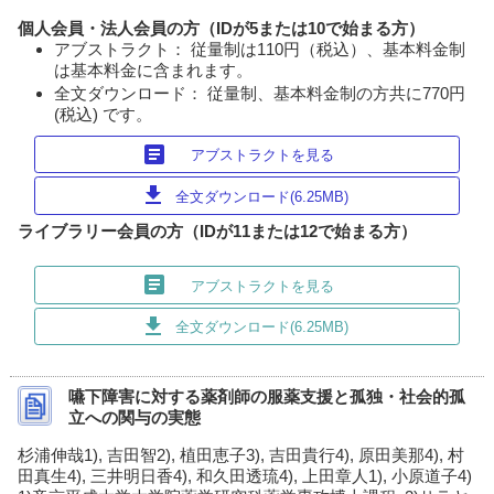
個人会員・法人会員の方（IDが5または10で始まる方）
アブストラクト： 従量制は110円（税込）、基本料金制
は基本料金に含まれます。
全文ダウンロード： 従量制、基本料金制の方共に770円
(税込) です。
article
アブストラクトを見る
download
全文ダウンロード(6.25MB)
ライブラリー会員の方（IDが11または12で始まる方）
article
アブストラクトを見る
download
全文ダウンロード(6.25MB)
嚥下障害に対する薬剤師の服薬支援と孤独・社会的孤
立への関与の実態
杉浦伸哉1), 吉田智2), 植田恵子3), 吉田貴行4), 原田美那4), 村
田真生4), 三井明日香4), 和久田透琉4), 上田章人1), 小原道子4)