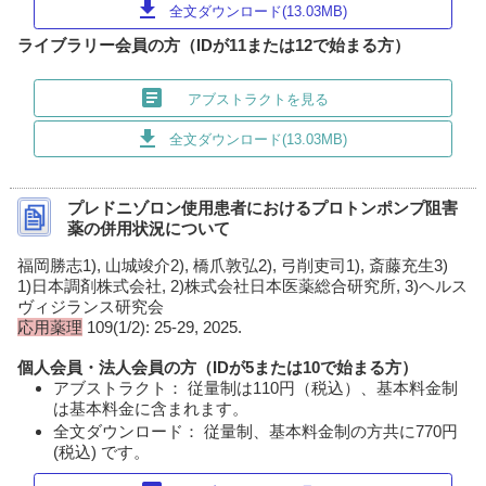
download
全文ダウンロード(13.03MB)
ライブラリー会員の方（IDが11または12で始まる方）
article
アブストラクトを見る
download
全文ダウンロード(13.03MB)
プレドニゾロン使用患者におけるプロトンポンプ阻害
薬の併用状況について
福岡勝志1), 山城竣介2), 橋爪敦弘2), 弓削吏司1), 斎藤充生3)
1)日本調剤株式会社, 2)株式会社日本医薬総合研究所, 3)ヘルス
ヴィジランス研究会
応用薬理
109(1/2): 25-29, 2025.
個人会員・法人会員の方（IDが5または10で始まる方）
アブストラクト： 従量制は110円（税込）、基本料金制
は基本料金に含まれます。
全文ダウンロード： 従量制、基本料金制の方共に770円
(税込) です。