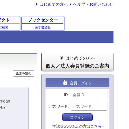
はじめての方へ
ヘルプ・お問い合わせ
ダクト
ブックセンター
器検索
医学書通販
はじめての方へ
個人／法人会員登録のご案内
原文を読む
lock
会員ログイン
ID
erican
logy
パスワード
ログイン
学認等SSO認証の方は
こちらへ