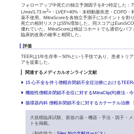
フォローアップ中死亡の独立予測因子を8つ特定した：75歳
2
L/min/1.73 m
>・LVEF<40%・末梢動脈疾患・COPD
薬不使用。MitraScoreを各独立予測子に1ポイントを割
死亡の相対リスクは55%増加した。同スコアはEuroSCORE II（c-statis
優れていた。MitraScoreは検証コホートでも適切なパフ
臨床的改善の確率と相関した。
評価
TEERは1年生存率～50%という手技であり、患者ト
アを提案した。
関連するメディカルオンライン文献
15 心不全を伴う僧帽弁閉鎖不全症治療におけるTEER
機能性僧帽弁閉鎖不全症に対するMitraClip(R)療法 
循環器内科 僧帽弁閉鎖不全に対するカテーテル治療 【Mi
大規模臨床試験、新規の薬・機器・手法・因子・メ
トを掲載。
（制作協力：
Silex 知の文献サービス
）