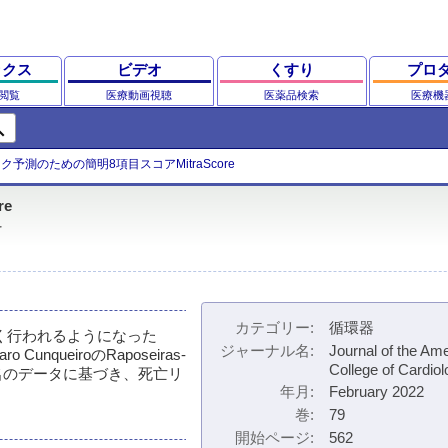
ックス
ビデオ
くすり
プロ
閲覧
医療動画視聴
医薬品検索
医療機
ch
ク予測のための簡明8項目スコアMitraScore
e
r
カテゴリー
循環器
が広く行われるようになった
ジャーナル名
Journal of the Am
nqueiroのRaposeiras-
College of Cardio
119名のデータに基づき、死亡リ
年月
February 2022
巻
79
開始ページ
562