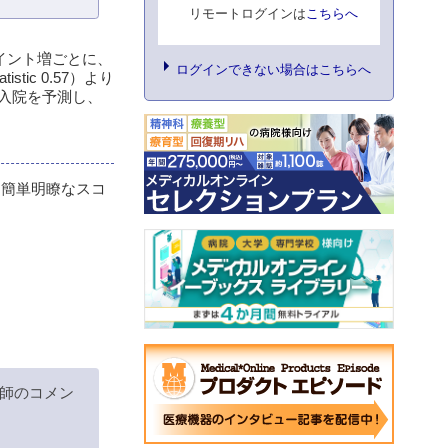
リモートログインは
こちらへ
１ポイント増ごとに、
ログインできない場合はこちらへ
istic 0.57）より
全再入院を予測し、
、簡単明瞭なスコ
師のコメン