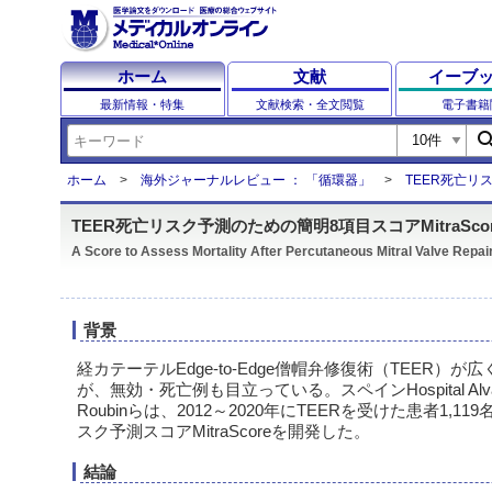
ホーム
文献
イーブ
最新情報・特集
文献検索・全文閲覧
電子書籍
sear
ホーム
海外ジャーナルレビュー ： 「循環器」
TEER死亡リス
TEER死亡リスク予測のための簡明8項目スコアMitraScor
A Score to Assess Mortality After Percutaneous Mitral Valve Repai
背景
経カテーテルEdge-to-Edge僧帽弁修復術（TEER）
が、無効・死亡例も目立っている。スペインHospital Alvaro Cu
Roubinらは、2012～2020年にTEERを受けた患者1,
スク予測スコアMitraScoreを開発した。
結論