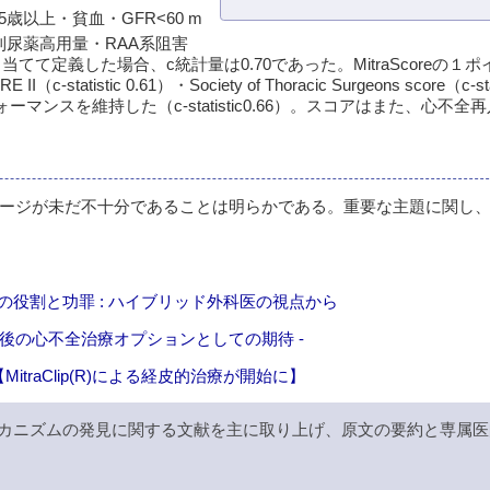
以上・貧血・GFR<60 m
・利尿薬高用量・RAA系阻害
り当てて定義した場合、c統計量は0.70であった。MitraScoreの
tic 0.61）・Society of Thoracic Surgeons score（c-stat
ォーマンスを維持した（c-statistic0.66）。スコアはまた、心不
リアージが未だ不十分であることは明らかである。重要な主題に関し
の役割と功罪 : ハイブリッド外科医の視点から
- 今後の心不全治療オプションとしての期待 -
traClip(R)による経皮的治療が開始に】
カニズムの発見に関する文献を主に取り上げ、原文の要約と専属医