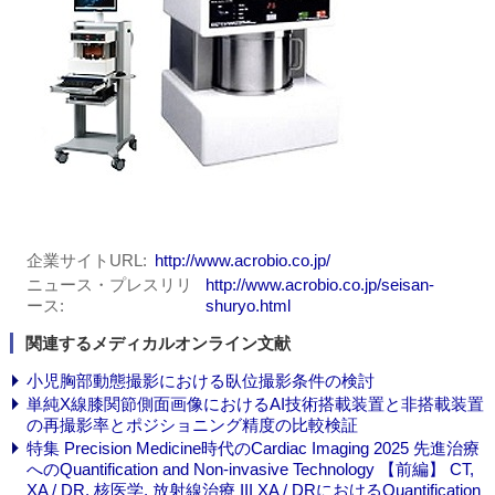
企業サイトURL
http://www.acrobio.co.jp/
ニュース・プレスリリ
http://www.acrobio.co.jp/seisan-
ース
shuryo.html
関連するメディカルオンライン文献
小児胸部動態撮影における臥位撮影条件の検討
単純X線膝関節側面画像におけるAI技術搭載装置と非搭載装置
の再撮影率とポジショニング精度の比較検証
特集 Precision Medicine時代のCardiac Imaging 2025 先進治療
へのQuantification and Non-invasive Technology 【前編】 CT,
XA / DR, 核医学, 放射線治療 III XA / DRにおけるQuantification