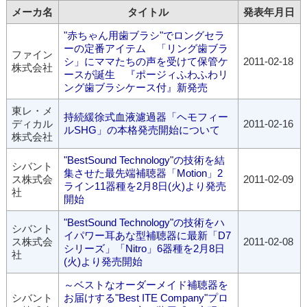
メーカ名
タイトル
発表年月日
"赤ちゃん用歯ブラシ"でロングセラ
ーの定番アイテム 「リング歯ブラ
ファイン
シ」にママたちの声を受けて保管ケ
2011-02-18
株式会社
ースが誕生 『ポージィふわふわリ
ング歯ブラシケース付』新発売
東レ・メ
持続緩徐式血液濾過器「ヘモフィー
ディカル
2011-02-16
ルSHG」の本格発売開始について
株式会社
"BestSound Technology"の技術を結
シバント
集させた最先端補聴器「Motion」2
ス株式会
2011-02-09
ライン11器種を2月8日(火)より発売
社
開始
"BestSound Technology"の技術をハ
シバント
イパワー耳あな型補聴器に最新「D7
ス株式会
2011-02-08
シリーズ」「Nitro」6器種を2月8日
社
(火)より発売開始
～ベストなオーダーメイド補聴器を
シバント
お届けする"Best ITE Company"プロ