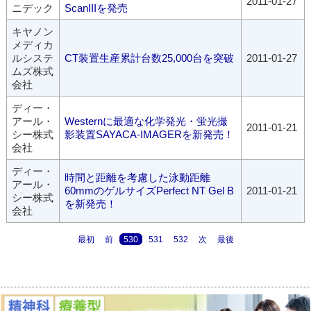
2011-01-27
ニデック
ScanIIIを発売
キヤノン
メディカ
ルシステ
CT装置生産累計台数25,000台を突破
2011-01-27
ムズ株式
会社
ディー・
アール・
Westernに最適な化学発光・蛍光撮
2011-01-21
シー株式
影装置SAYACA-IMAGERを新発売！
会社
ディー・
時間と距離を考慮した泳動距離
アール・
60mmのゲルサイズPerfect NT Gel B
2011-01-21
シー株式
を新発売！
会社
最初
前
530
531
532
次
最後