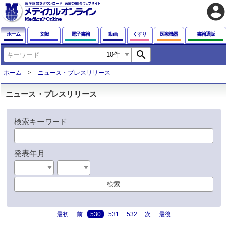
account_circle
ホーム
文献
電子書籍
動画
くすり
医療機器
書籍通販
search
ホーム
ニュース・プレスリリース
ニュース・プレスリリース
検索キーワード
発表年月
検索
最初
前
530
531
532
次
最後