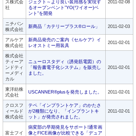
ス株式会
ジェクト～より良い装用感を実現す
2011-02-08
社
るオープンベント"YO(ワイオー)ベ
ント"を開発
ニチバン
新商品「カテリープラス®ロール」
2011-02-03
株式会社
アルケア
新商品発売のご案内《セルケア》イ
2011-02-01
株式会社
レオストミー用装具
株式会社
ティーア
ニューロスタディ（誘発筋電図）の
ンドティ
「報告書電子化システム」を販売し
2011-02-01
ーメディ
ました。
カル
東洋紡株
USCANNER®plusを発売しました。
2011-02-01
式会社
クロスフ
テペ「インプラントケア」のかたさ
ィールド
が2種類になり、「インプラントキ
2011-02-01
株式会社
ット」が発売されました。
病変部の早期発見をサポート!通常画
富士フイ
像とFICE画像が比較できる「デュア