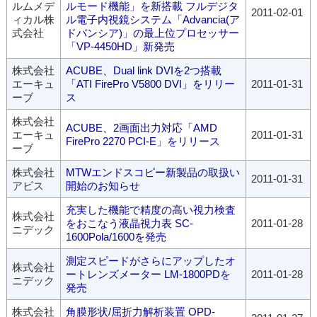
ルムメデ
ルモード機能」を新搭載 フルデジタ
2011-02-01
ィカル株
ル電子内視鏡システム「Advancia(ア
式会社
ドバンシア)」の最上位プロセッサー
「VP-4450HD」新発売
株式会社
ACUBE、Dual link DVIを2つ搭載
エーキュ
「ATI FirePro V5800 DVI」をリリー
2011-01-31
ーブ
ス
株式会社
ACUBE、2画面出力対応「AMD
エーキュ
2011-01-31
FirePro 2270 PCI-E」をリリース
ーブ
株式会社
MTWエンドスコピー新製品の取扱い
2011-01-31
アビス
開始のお知らせ
充実した機能で精度の高い視力検査
株式会社
をおこなう液晶視力表 SC-
2011-01-28
ニデック
1600Pola/1600を発売
測定スピードがさらにアップしたオ
株式会社
ートレンズメーター LM-1800PDを
2011-01-28
ニデック
発売
株式会社
角膜形状/屈折力解析装置 OPD-