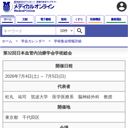
account_circle
ホーム
文献
電子書籍
動画
くすり
医療機器
書籍通販
search
ホーム
学会カレンダー
学術集会情報詳細
第32回日本血管内治療学会学術総会
開催日程
2026年7月4日(土) ～ 7月5日(日)
代表者
松丸 祐司 筑波大学 医学医療系 脳神経外科 教授
開催地
東京都 千代田区
会場