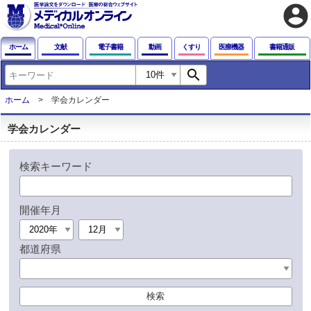
account_circle
ホーム
文献
電子書籍
動画
くすり
医療機器
書籍通販
search
ホーム
学会カレンダー
学会カレンダー
検索キーワード
開催年月
都道府県
検索