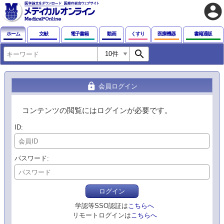
account_circle
ホーム
文献
電子書籍
動画
くすり
医療機器
書籍通販
search
lock
会員ログイン
コンテンツの閲覧にはログインが必要です。
ID
パスワード
ログイン
学認等SSO認証は
こちらへ
リモートログインは
こちらへ