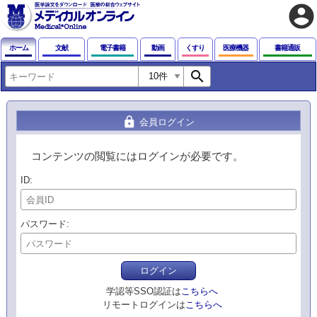
account_circle
ホーム
文献
電子書籍
動画
くすり
医療機器
書籍通販
search
lock
会員ログイン
コンテンツの閲覧にはログインが必要です。
ID
パスワード
ログイン
学認等SSO認証は
こちらへ
リモートログインは
こちらへ