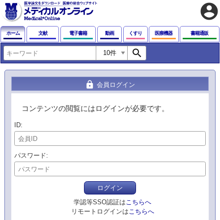
account_circle
ホーム
文献
電子書籍
動画
くすり
医療機器
書籍通販
search
lock
会員ログイン
コンテンツの閲覧にはログインが必要です。
ID
パスワード
ログイン
学認等SSO認証は
こちらへ
リモートログインは
こちらへ