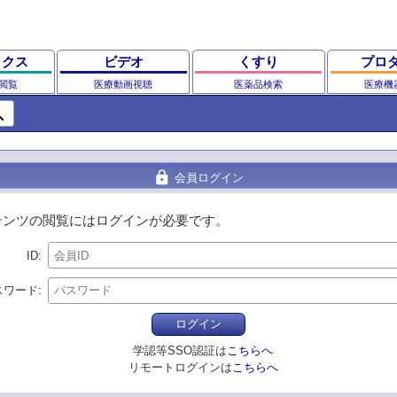
ックス
ビデオ
くすり
プロ
閲覧
医療動画視聴
医薬品検索
医療機
ch
lock
会員ログイン
テンツの閲覧にはログインが必要です。
ID
スワード
ログイン
学認等SSO認証は
こちらへ
リモートログインは
こちらへ