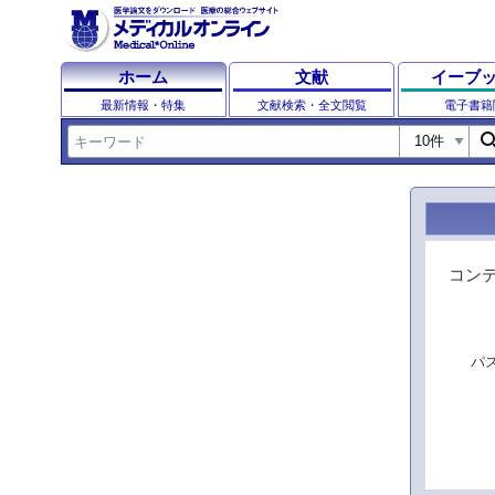
ホーム
文献
イーブ
最新情報・特集
文献検索・全文閲覧
電子書籍
sear
コン
パ