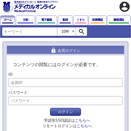
account_circle
ホーム
文献
電子書籍
動画
くすり
医療機器
書籍通販
search
lock
会員ログイン
コンテンツの閲覧にはログインが必要です。
ID
パスワード
ログイン
学認等SSO認証は
こちらへ
リモートログインは
こちらへ