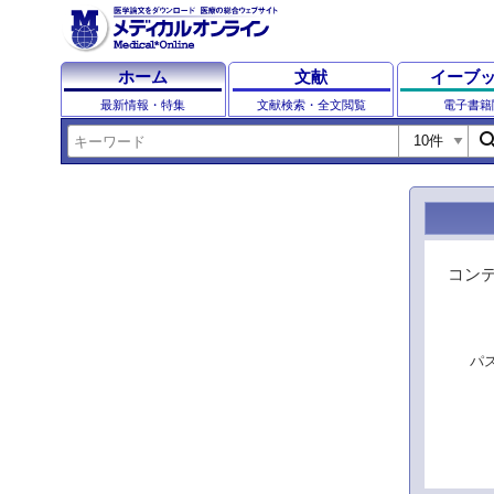
ホーム
文献
イーブ
最新情報・特集
文献検索・全文閲覧
電子書籍
sear
コン
パ