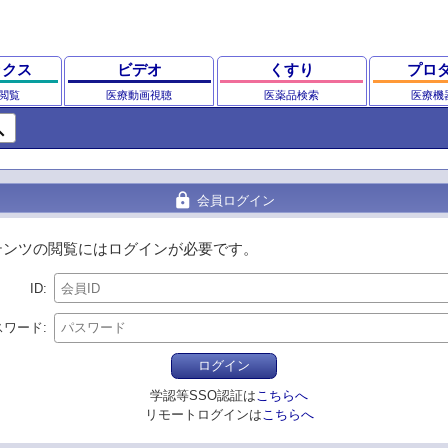
ックス
ビデオ
くすり
プロ
閲覧
医療動画視聴
医薬品検索
医療機
ch
lock
会員ログイン
テンツの閲覧にはログインが必要です。
ID
スワード
ログイン
学認等SSO認証は
こちらへ
リモートログインは
こちらへ