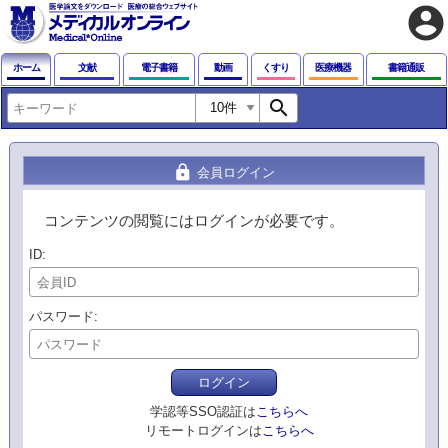
account_circle
ホーム
文献
電子書籍
動画
くすり
医療機器
書籍通販
search
lock
会員ログイン
コンテンツの閲覧にはログインが必要です。
ID
パスワード
ログイン
学認等SSO認証は
こちらへ
リモートログインは
こちらへ