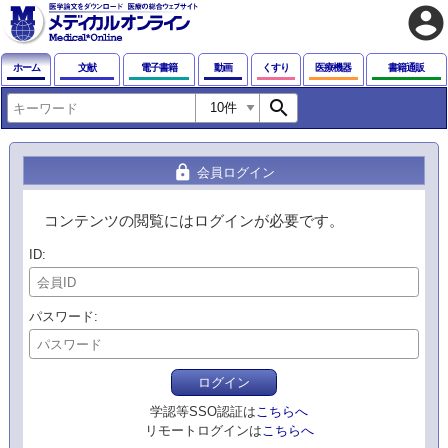
account_circle
ホーム
文献
電子書籍
動画
くすり
医療機器
書籍通販
search
lock
会員ログイン
コンテンツの閲覧にはログインが必要です。
ID
パスワード
ログイン
学認等SSO認証は
こちらへ
リモートログインは
こちらへ