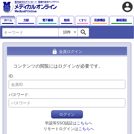
account_circle
ホーム
文献
電子書籍
動画
くすり
医療機器
書籍通販
search
lock
会員ログイン
コンテンツの閲覧にはログインが必要です。
ID
パスワード
ログイン
学認等SSO認証は
こちらへ
リモートログインは
こちらへ