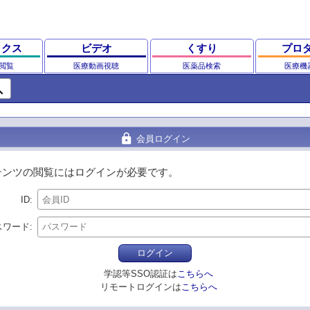
ックス
ビデオ
くすり
プロ
閲覧
医療動画視聴
医薬品検索
医療機
ch
lock
会員ログイン
テンツの閲覧にはログインが必要です。
ID
スワード
ログイン
学認等SSO認証は
こちらへ
リモートログインは
こちらへ