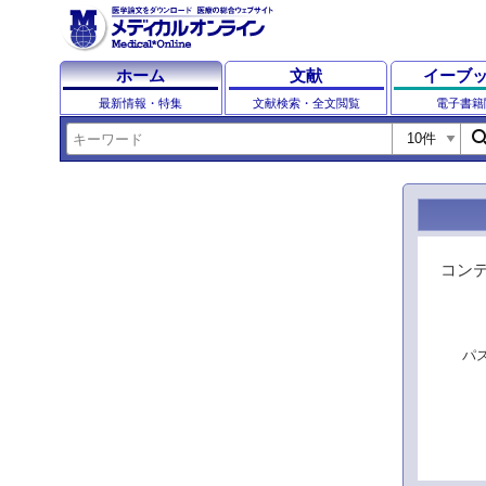
ホーム
文献
イーブ
最新情報・特集
文献検索・全文閲覧
電子書籍
sear
コン
パ