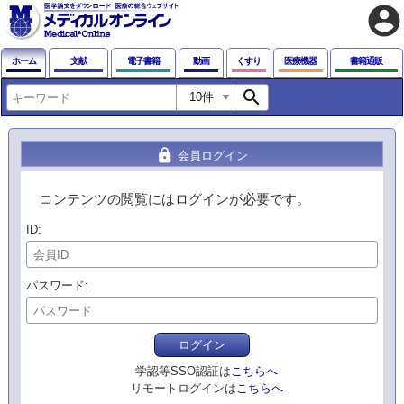
account_circle
ホーム
文献
電子書籍
動画
くすり
医療機器
書籍通販
search
lock
会員ログイン
コンテンツの閲覧にはログインが必要です。
ID
パスワード
ログイン
学認等SSO認証は
こちらへ
リモートログインは
こちらへ