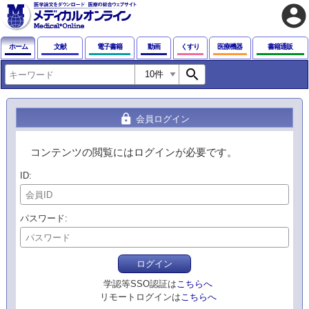
account_circle
ホーム
文献
電子書籍
動画
くすり
医療機器
書籍通販
search
lock
会員ログイン
コンテンツの閲覧にはログインが必要です。
ID
パスワード
ログイン
学認等SSO認証は
こちらへ
リモートログインは
こちらへ