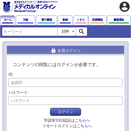
account_circle
ホーム
文献
電子書籍
動画
くすり
医療機器
書籍通販
search
lock
会員ログイン
コンテンツの閲覧にはログインが必要です。
ID
パスワード
ログイン
学認等SSO認証は
こちらへ
リモートログインは
こちらへ