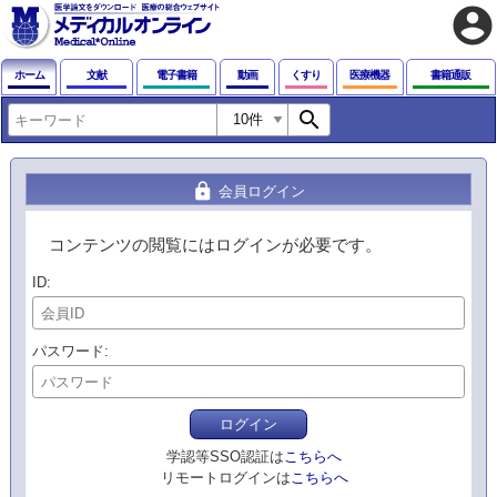
account_circle
ホーム
文献
電子書籍
動画
くすり
医療機器
書籍通販
search
lock
会員ログイン
コンテンツの閲覧にはログインが必要です。
ID
パスワード
ログイン
学認等SSO認証は
こちらへ
リモートログインは
こちらへ