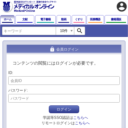
account_circle
ホーム
文献
電子書籍
動画
くすり
医療機器
書籍通販
search
lock
会員ログイン
コンテンツの閲覧にはログインが必要です。
ID
パスワード
ログイン
学認等SSO認証は
こちらへ
リモートログインは
こちらへ