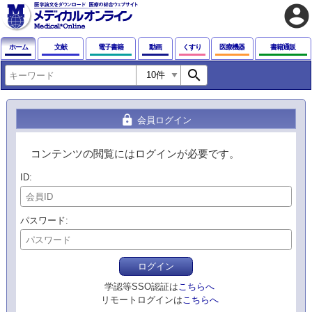
account_circle
ホーム
文献
電子書籍
動画
くすり
医療機器
書籍通販
search
lock
会員ログイン
コンテンツの閲覧にはログインが必要です。
ID
パスワード
ログイン
学認等SSO認証は
こちらへ
リモートログインは
こちらへ